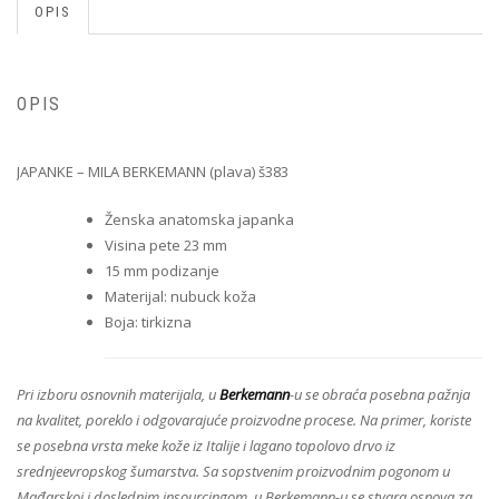
OPIS
OPIS
JAPANKE – MILA BERKEMANN (plava) š383
Ženska anatomska japanka
Visina pete 23 mm
15 mm podizanje
Materijal: nubuck koža
Boja: tirkizna
Pri izboru osnovnih materijala, u
Berkemann
-u se obraća posebna pažnja
na kvalitet, poreklo i odgovarajuće proizvodne procese. Na primer, koriste
se posebna vrsta meke kože iz Italije i lagano topolovo drvo iz
srednjeevropskog šumarstva. Sa sopstvenim proizvodnim pogonom u
Mađarskoj i doslednim insourcingom, u Berkemann-u se stvara osnova za