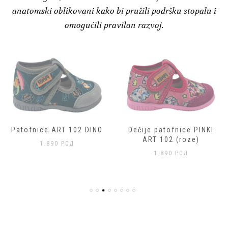
anatomski oblikovani kako bi pružili podršku stopalu i
omogućili pravilan razvoj.
Patofnice ART 102 DINO
Dečije patofnice PINKI
ART 102 (roze)
1.890
РСД
1.890
РСД