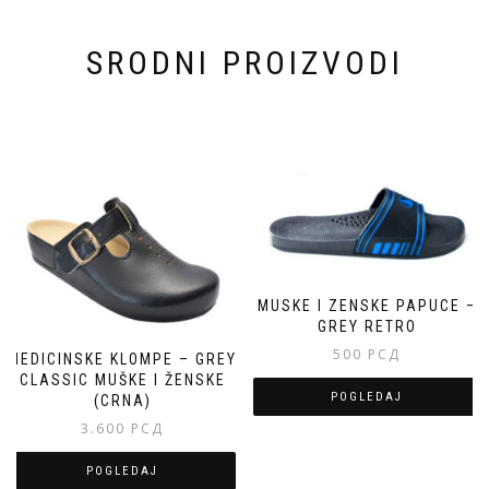
SRODNI PROIZVODI
MUSKE I ZENSKE PAPUCE –
GREY RETRO
500
РСД
MEDICINSKE KLOMPE – GREY
CLASSIC MUŠKE I ŽENSKE
POGLEDAJ
(CRNA)
3.600
РСД
Овај
производ
POGLEDAJ
има