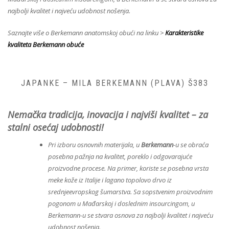
najbolji kvalitet i najveću udobnost nošenja.
Saznajte više o Berkemann anatomskoj obući na linku >
Karakteristike
kvaliteta Berkemann obuće
JAPANKE – MILA BERKEMANN (PLAVA) Š383
Nemačka tradicija, inovacija i najviši kvalitet – za
stalni osećaj udobnosti!
Pri izboru osnovnih materijala, u
Berkemann
-u se obraća
posebna pažnja na kvalitet, poreklo i odgovarajuće
proizvodne procese. Na primer, koriste se posebna vrsta
meke kože iz Italije i lagano topolovo drvo iz
srednjeevropskog šumarstva. Sa sopstvenim proizvodnim
pogonom u Mađarskoj i doslednim insourcingom, u
Berkemann-u se stvara osnova za najbolji kvalitet i najveću
udobnost nošenja.