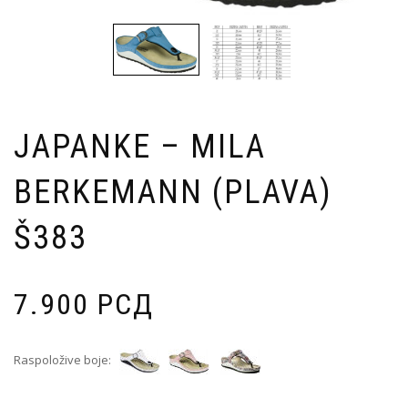
JAPANKE – MILA
BERKEMANN (PLAVA)
Š383
7.900
РСД
Raspoložive boje: