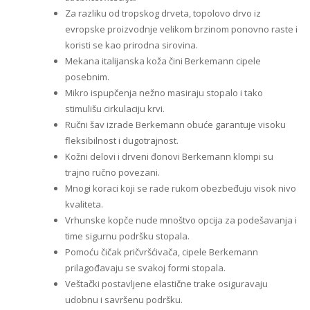
Za razliku od tropskog drveta, topolovo drvo iz
evropske proizvodnje velikom brzinom ponovno raste i
koristi se kao prirodna sirovina.
Mekana italijanska koža čini Berkemann cipele
posebnim.
Mikro ispupčenja nežno masiraju stopalo i tako
stimulišu cirkulaciju krvi.
Ručni šav izrade Berkemann obuće garantuje visoku
fleksibilnost i dugotrajnost.
Kožni delovi i drveni đonovi Berkemann klompi su
trajno ručno povezani.
Mnogi koraci koji se rade rukom obezbeđuju visok nivo
kvaliteta.
Vrhunske kopče nude mnoštvo opcija za podešavanja i
time sigurnu podršku stopala.
Pomoću čičak pričvršćivača, cipele Berkemann
prilagođavaju se svakoj formi stopala.
Veštački postavljene elastične trake osiguravaju
udobnu i savršenu podršku.