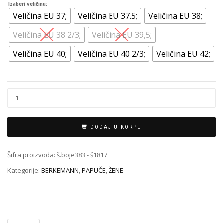
Izaberi veličinu:
Veličina EU 37;
Veličina EU 37.5;
Veličina EU 38;
Veličina EU 38 2/3;
Veličina EU 39,5;
Veličina EU 40;
Veličina EU 40 2/3;
Veličina EU 42;
DODAJ U KORPU
Šifra proizvoda:
š.boje383 - š1817
Kategorije:
BERKEMANN
,
PAPUČE
,
ŽENE