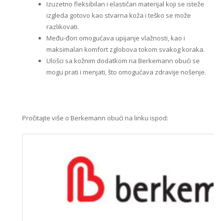
Izuzetno fleksibilan i elastičan materijal koji se isteže
izgleda gotovo kao stvarna koža i teško se može
razlikovati.
Među-đon omogućava upijanje vlažnosti, kao i
maksimalan komfort zglobova tokom svakog koraka.
Ulošci sa kožnim dodatkom na Berkemann obući se
mogu prati i menjati, što omogućava zdravije nošenje.
Pročitajte više o Berkemann obući na linku ispod: