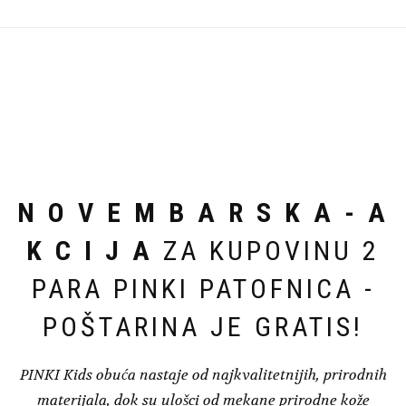
варијанти.
могу
Опције
бити
могу
изабране
бити
на
изабране
страници
на
производа.
страници
производа.
N O V E M B A R S K A - A
K C I J A
ZA KUPOVINU 2
PARA PINKI PATOFNICA -
POŠTARINA JE GRATIS!
PINKI Kids obuća nastaje od najkvalitetnijih, prirodnih
materijala, dok su ulošci od mekane prirodne kože