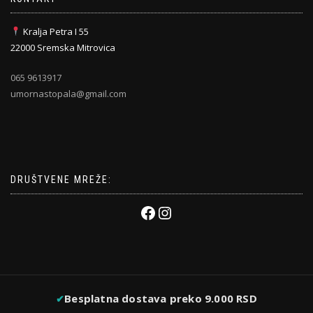
Kralja Petra I 55
22000 Sremska Mitrovica
065 9613917
umornastopala@gmail.com
DRUŠTVENE MREŽE:
Besplatna dostava preko 9.000 RSD