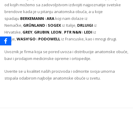
od kojih možemo sa zadovoljstvom izdvojiti najpoznatije svetske
brendove kada je u pitanju anatomska obuća, a u koje
spadaju
BERKEMANN
i
ARA
koji nam dolaze iz
Nemačke,
GRÜNLAND
i
SOGEX
iz Italije,
DRLUIGI
iz
Hrvatske,
GREY
,
GRUBIN
,
LEON
,
PTR N&N
i
LEDI
iz
Srbije,
WASH’GO
i
PODOWELL
iz Francuske, kao i mnogi drugi.
Uvoznik je firma koja se pored uvoza i distribucije anatomske obuće,
bavi i prodajom medicinske opreme i ortopedije.
Uverite se u kvalitet naših proizvoda i odmorite svoja umorna
stopala odabirom najbolje anatomske obuće u svetu.