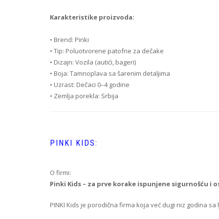
Karakteristike proizvoda:
• Brend: Pinki
• Tip: Poluotvorene patofne za dečake
• Dizajn: Vozila (autići, bageri)
• Boja: Tamnoplava sa šarenim detaljima
• Uzrast: Dečaci 0–4 godine
• Zemlja porekla: Srbija
PINKI KIDS:
O firmi:
Pinki Kids – za prve korake ispunjene sigurnošću i
PINKI Kids je porodična firma koja već dugi niz godina sa 