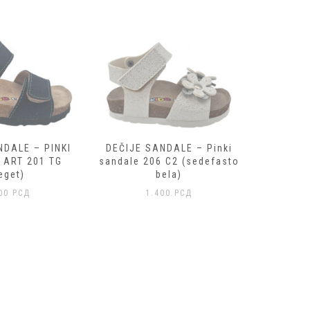
DEČIJE 
NDALE – PINKI
DEČIJE SANDALE – Pinki
ART 2
 ART 201 TG
sandale 206 C2 (sedefasto
GRATIS
eget)
bela)
400
РСД
1.400
РСД