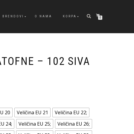
BRENDOVI
O NAMA
KORPA
0
ATOFNE – 102 SIVA
EU 20
Veličina EU 21
Veličina EU 22;
EU 24;
Veličina EU 25;
Veličina EU 26;