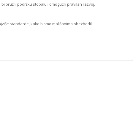
i pružili podršku stopalu i omogućili pravilan razvoj.
jviše standarde, kako bismo mališanima obezbedili