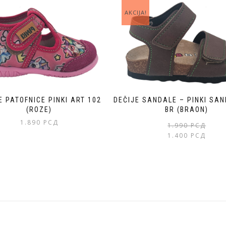
AKCIJA!
E PATOFNICE PINKI ART 102
DEČIJE SANDALE – PINKI SAN
(ROZE)
BR (BRAON)
1.890
РСД
1.990
РСД
1.400
РСД
Овај
производ
има
више
варијанти.
Опције
могу
бити
изабране