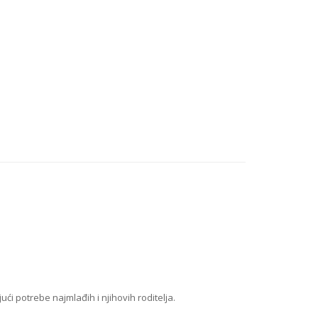
ći potrebe najmlađih i njihovih roditelja.