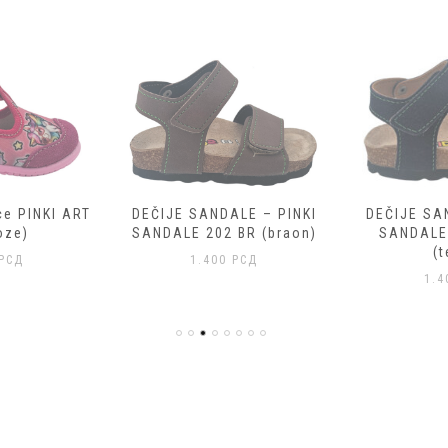
ce PINKI ART
DEČIJE SANDALE – PINKI
DEČIJE SA
oze)
SANDALE 202 BR (braon)
SANDALE
(t
РСД
1.400
РСД
1.