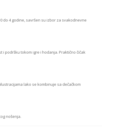
 0 do 4 godine, savršen su izbor za svakodnevne
t i podršku tokom igre i hodanja. Praktično čičak
 ilustracijama lako se kombinuje sa dečačkom
stog nošenja.