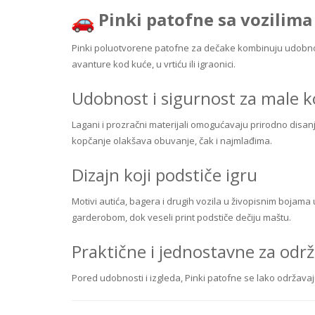
Pinki patofne sa vozilima
Pinki poluotvorene patofne za dečake kombinuju udobnos
avanture kod kuće, u vrtiću ili igraonici.
Udobnost i sigurnost za male 
Lagani i prozračni materijali omogućavaju prirodno disanj
kopčanje olakšava obuvanje, čak i najmlađima.
Dizajn koji podstiče igru
Motivi autića, bagera i drugih vozila u živopisnim boja
garderobom, dok veseli print podstiče dečiju maštu.
Praktične i jednostavne za odr
Pored udobnosti i izgleda, Pinki patofne se lako održavaju