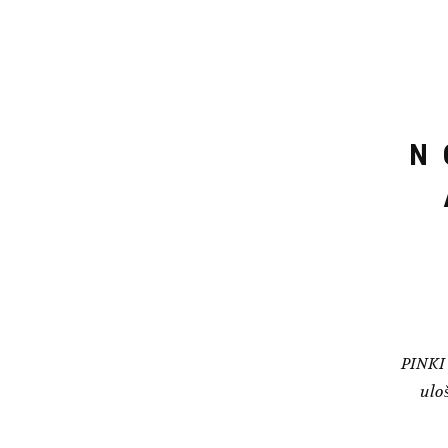
производа.
N 
PINKI 
ulo