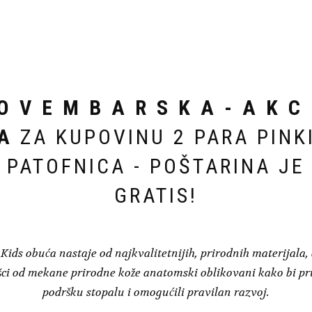
на
страници
производа.
O V E M B A R S K A - A K C 
A
ZA KUPOVINU 2 PARA PINK
PATOFNICA - POŠTARINA JE
GRATIS!
Kids obuća nastaje od najkvalitetnijih, prirodnih materijala,
šci od mekane prirodne kože anatomski oblikovani kako bi pru
podršku stopalu i omogućili pravilan razvoj.