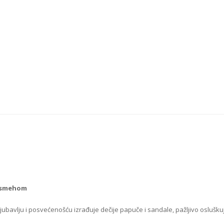
 osmehom
ljubavlju i posvećenošću izrađuje dečije papuče i sandale, pažljivo osluškuju