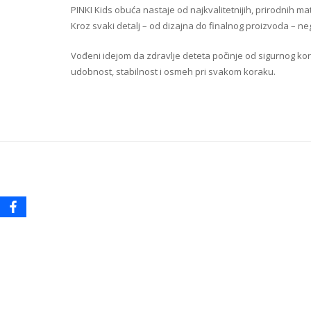
PINKI Kids obuća nastaje od najkvalitetnijih, prirodnih ma
Kroz svaki detalj – od dizajna do finalnog proizvoda – negu
Vođeni idejom da zdravlje deteta počinje od sigurnog k
udobnost, stabilnost i osmeh pri svakom koraku.