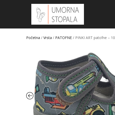
Početna
/
Vrsta
/
PATOFNE
/ PINKI ART patofne – 10