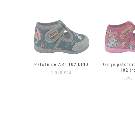
ne – 102
Patofnice ART 102 DINO
Dečije patofni
102 (r
1.890
РСД
Д
1.890