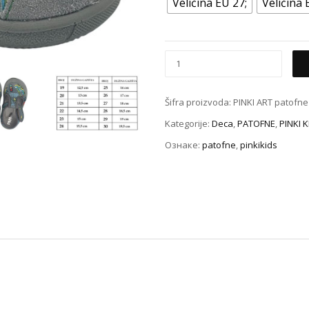
Veličina EU 27;
Veličina 
Šifra proizvoda:
PINKI ART patofne 
Kategorije:
Deca
,
PATOFNE
,
PINKI 
Ознаке:
patofne
,
pinkikids