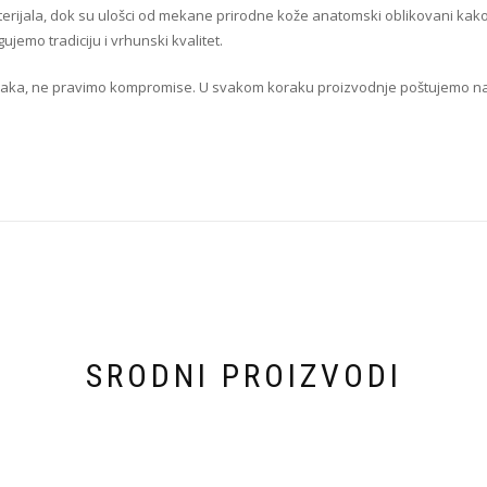
terijala, dok su ulošci od mekane prirodne kože anatomski oblikovani kako b
jemo tradiciju i vrhunski kvalitet.
oraka, ne pravimo kompromise. U svakom koraku proizvodnje poštujemo na
SRODNI PROIZVODI