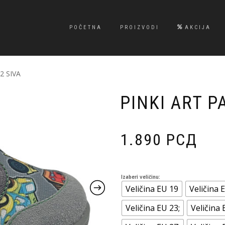
POČETNA
PROIZVODI
AKCIJA
2 SIVA
PINKI ART P
1.890
РСД
Izaberi veličinu:
Veličina EU 19
Veličina 
Veličina EU 23;
Veličina 