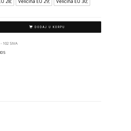
EU 28;
Veličina EU 29;
Veličina EU 30;
DODAJ U KORPU
- 102 SIVA
KIDS