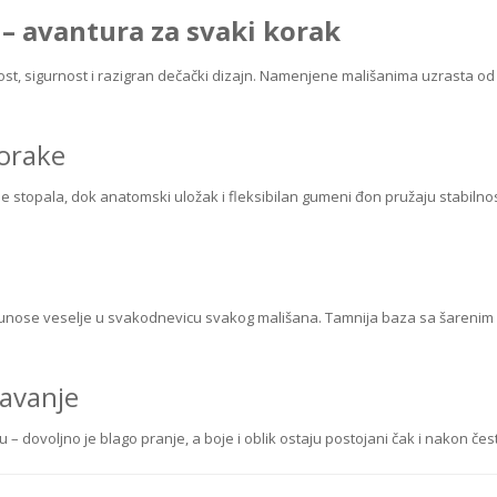
 – avantura za svaki korak
t, sigurnost i razigran dečački dizajn. Namenjene mališanima uzrasta od
korake
e stopala, dok anatomski uložak i fleksibilan gumeni đon pružaju stabilnos
ma unose veselje u svakodnevicu svakog mališana. Tamnija baza sa šarenim
žavanje
 – dovoljno je blago pranje, a boje i oblik ostaju postojani čak i nakon če